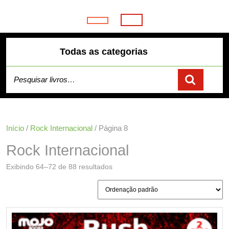
Skip
to
Open
content
Button
Todas as categorias
Pesquisar por:
Início
/
Rock Internacional
/ Página 8
Rock Internacional
Exibindo 64–72 de 88 resultados