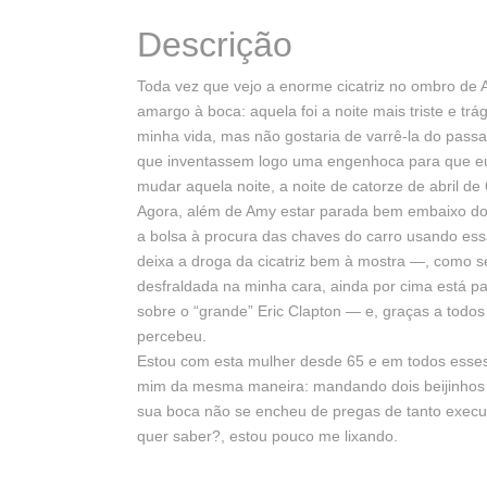
Descrição
Toda vez que vejo a enorme cicatriz no ombro d
amargo à boca: aquela foi a noite mais triste e trá
minha vida, mas não gostaria de varrê-la do pass
que inventassem logo uma engenhoca para que eu
mudar aquela noite, a noite de catorze de abril de 
Agora, além de Amy estar parada bem embaixo do 
a bolsa à procura das chaves do carro usando e
deixa a droga da cicatriz bem à mostra —, como 
desfraldada na minha cara, ainda por cima está
sobre o “grande” Eric Clapton — e, graças a todo
percebeu.
Estou com esta mulher desde 65 e em todos esse
mim da mesma maneira: mandando dois beijinhos 
sua boca não se encheu de pregas de tanto exec
quer saber?, estou pouco me lixando.