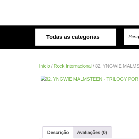
Skip
to
content
Pesqui
Todas as categorias
Início
/
Rock Internacional
/ 82. YNGWIE MALM
Descrição
Avaliações (0)