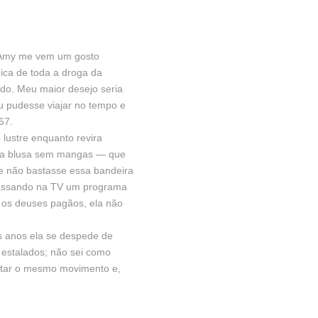
e Amy me vem um gosto
gica de toda a droga da
ado. Meu maior desejo seria
 pudesse viajar no tempo e
67.
lustre enquanto revira
ssa blusa sem mangas — que
se não bastasse essa bandeira
 passando na TV um programa
s os deuses pagãos, ela não
s anos ela se despede de
estalados; não sei como
utar o mesmo movimento e,