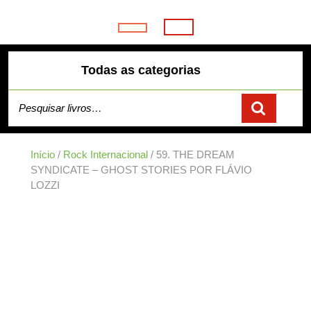
Skip
to
Open
content
Button
Todas as categorias
Pesquisar por:
Início
/
Rock Internacional
/ 59. THE DREAM
SYNDICATE – GHOST STORIES POR FLÁVIO
LOZZI