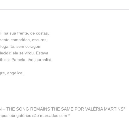
, na sua frente, de costas,
emente compridos, escuros,
 ofegante, sem coragem
ecidir, ele se virou. Estava
is is Pamela, the journalist
re, angelical.
EPPELIN – THE SONG REMAINS THE SAME POR VALÉRIA MARTINS”
pos obrigatórios são marcados com
*