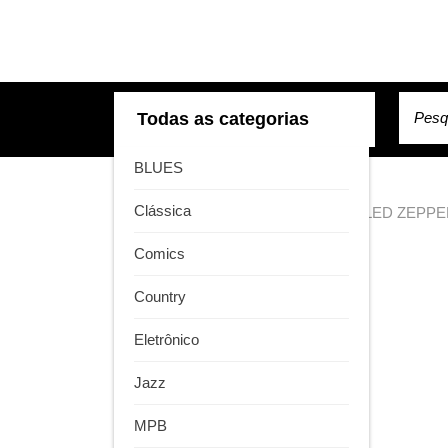
Skip
to
content
Pesqui
Todas as categorias
BLUES
Clássica
Início
/
Rock Internacional
/ MB 111. LED ZEP
Comics
Country
Eletrônico
Jazz
MPB