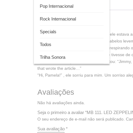
Descrição
Avaliações (0)
Pop Internacional
Rock Internacional
Descrição
Specials
Foram tantos anos sonhando e agora ele estava ali
calças jeans, camisa preta de botão, cabelos lev
Todos
provavelmente tingidos. Ficou parada respirando
de fazer a volta e encará-lo. Antes que tivesse de d
Trilha Sonora
rodeado de crianças. Alguém apresentou: “Jimmy, th
that wrote the article…”
“Hi, Pamela!” , ele sorriu para mim. Um sorriso aleg
Avaliações
Não há avaliações ainda.
Seja o primeiro a avaliar “MB 111. LED Z
O seu endereço de e-mail não será publicado.
Cam
Sua avaliação
*