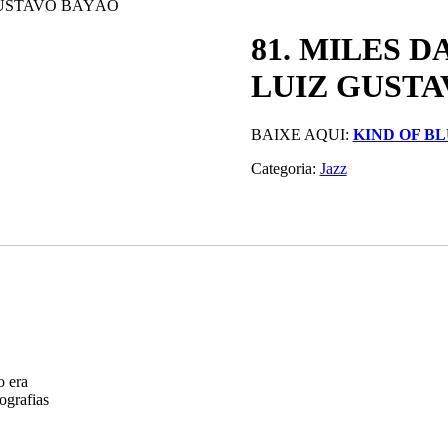
 GUSTAVO BAYÃO
81. MILES D
LUIZ GUST
BAIXE AQUI:
KIND OF B
Categoria:
Jazz
o era
ografias