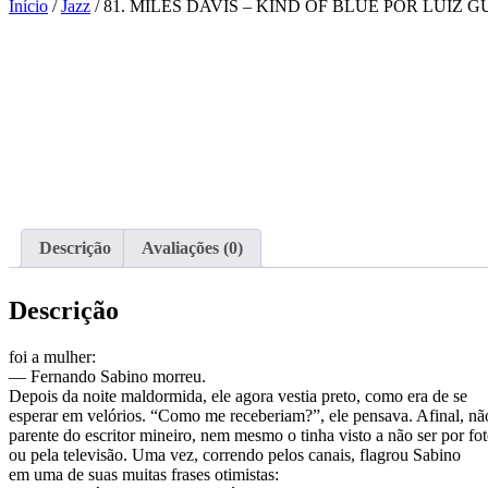
por:
Início
/
Jazz
/ 81. MILES DAVIS – KIND OF BLUE POR LUIZ
Descrição
Avaliações (0)
Descrição
foi a mulher:
— Fernando Sabino morreu.
Depois da noite maldormida, ele agora vestia preto, como era de se
esperar em velórios. “Como me receberiam?”, ele pensava. Afinal, nã
parente do escritor mineiro, nem mesmo o tinha visto a não ser por fot
ou pela televisão. Uma vez, correndo pelos canais, flagrou Sabino
em uma de suas muitas frases otimistas: