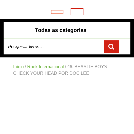
Skip
to
Open
content
Button
Todas as categorias
Pesquisar por:
Início
/
Rock Internacional
/ 46. BEASTIE BOYS –
CHECK YOUR HEAD POR DOC LEE