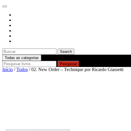
Skip
Open
to
Button
content
CLOSE
Search
BUTTON
for:
Todas as categorias
Pesquisar
Pesquisar
por:
Início
/
Todos
/ 02. New Order – Technique por Ricardo Giassetti