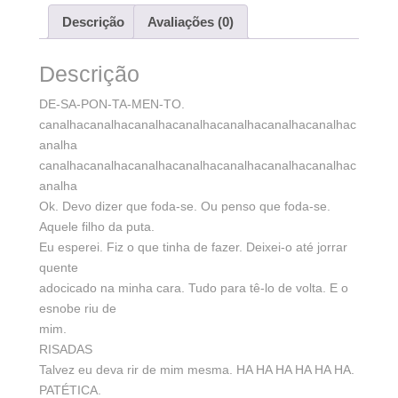
Descrição
Avaliações (0)
Descrição
DE-SA-PON-TA-MEN-TO.
canalhacanalhacanalhacanalhacanalhacanalhacanalhac
analha
canalhacanalhacanalhacanalhacanalhacanalhacanalhac
analha
Ok. Devo dizer que foda-se. Ou penso que foda-se.
Aquele filho da puta.
Eu esperei. Fiz o que tinha de fazer. Deixei-o até jorrar
quente
adocicado na minha cara. Tudo para tê-lo de volta. E o
esnobe riu de
mim.
RISADAS
Talvez eu deva rir de mim mesma. HA HA HA HA HA HA.
PATÉTICA.