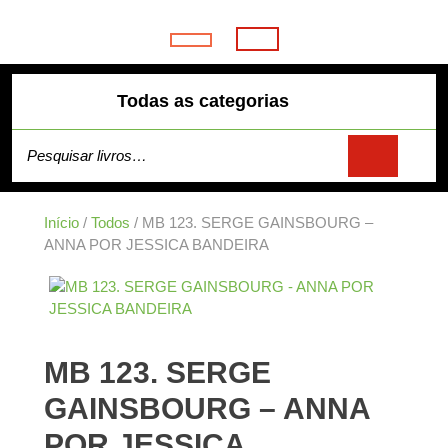
Skip
to
Open
content
Button
Todas as categorias
Pesquisar por:
Início
/
Todos
/ MB 123. SERGE GAINSBOURG –
ANNA POR JESSICA BANDEIRA
MB 123. SERGE
GAINSBOURG – ANNA
POR JESSICA