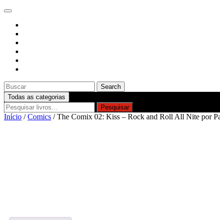
Skip
Open
to
Button
content
CLOSE
Search
BUTTON
for:
Todas as categorias
Pesquisar
Pesquisar
por:
Início
/
Comics
/ The Comix 02: Kiss – Rock and Roll All Nite por P