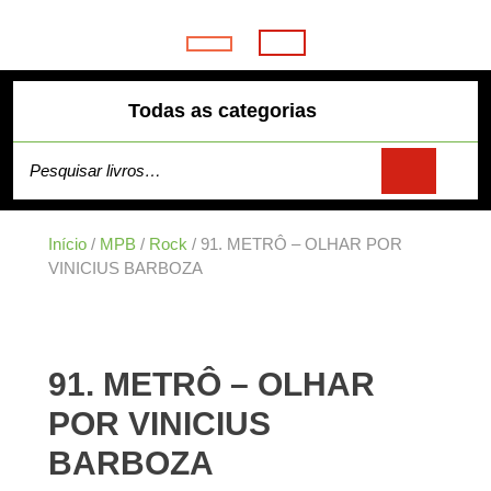
Skip
to
Open
content
Button
Todas as categorias
Pesquisar por:
Início
/
MPB
/
Rock
/ 91. METRÔ – OLHAR POR
VINICIUS BARBOZA
91. METRÔ – OLHAR
POR VINICIUS
BARBOZA