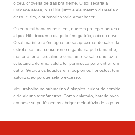
o céu, choveria de trás pra frente. O sol secaria a
umidade aérea, o sal iria junto e ele mesmo clarearia o
cinza, e sim, o submarino faria amanhecer.
Os cem mil homens resistem, querem proteger peixes e
algas. Não trocam o dia pelo ômega três, seis ou nove.
O sal marinho retém água, ao se aproximar do calor da
estrela, se faria concorrente e ganharia pelo tamanho,
menor e forte, cristalino e constante. O sal é que faz a
substância de uma célula ter permissão para entrar em
outra. Guarda os líquidos em recipientes honestos, tem
autorização porque zela o excesso.
Meu trabalho no submarino é simples: cuidar da comida
e de alguns termômetros. Como enlatado, bateria ovos
em neve se pudéssemos abrigar meia-dúzia de zigotos.