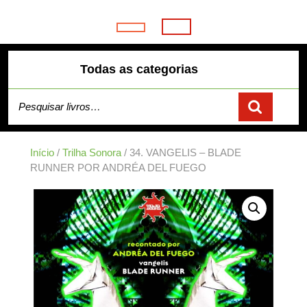
Skip
to
Open
content
Button
Todas as categorias
Pesquisar por:
Início
/
Trilha Sonora
/ 34. VANGELIS – BLADE
RUNNER POR ANDRÉA DEL FUEGO