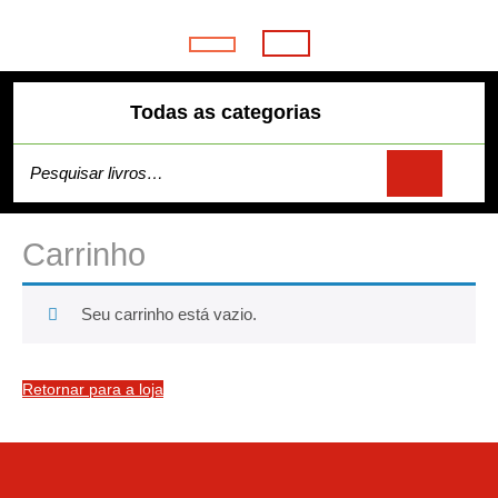
Skip
to
Open
content
Button
Todas as categorias
Pesquisar
por:
Carrinho
Seu carrinho está vazio.
Retornar para a loja