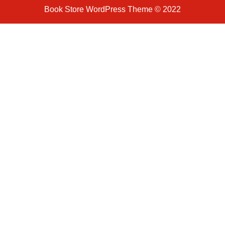
Book Store WordPress Theme
© 2022
Scroll
Up